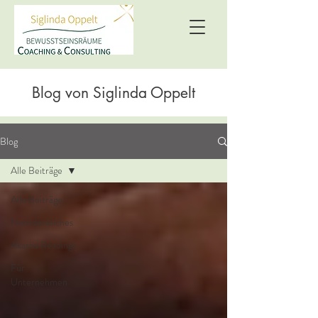
Blog von Siglinda Oppelt
Blog
Alle Beiträge
Alle Beiträge
Nachdenkliches
Akasha Readings
Für
Unternehmen