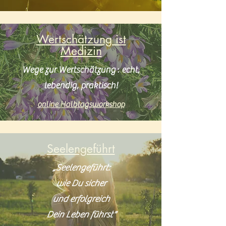
Wertschätzung ist
Medizin
:
Wege zur Wertschätzung
echt,
lebendig, praktisch!
online Halbtagsworkshop
Seelengeführt
„Seelengeführt:
wie Du sicher
und erfolgreich
Dein Leben führst"