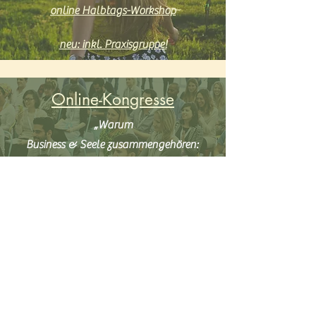
online Halbtags-Workshop
neu: inkl. Praxisgruppe!
Online-Kongresse
„Warum
Business & Seele zusammengehören:
Aus der inneren Weisheit geführt und
erfolgreich sein!“
mehr erfahren
"Wellnesstage für die Seele!
Die Leute fragen mich, ob ich im Urlaub