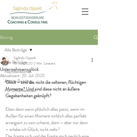
Beitrag
Alle Beiträge
Siglinda Oppelt
Alle Beiträge
15. Juli 2020
2 Min. Lesezeit
Unternehmensglück
Nachdenkliches
Aktualisiert:
20. Juli 2020
Akasha Readings
Glück – sind das nicht die seltenen, flüchtigen 
Momente? Und sind diese nicht an äußere 
Für Unternehmen
Gegebenheiten geknüpft?
Eben dann wenn plötzlich alles passt, wenn im 
Außen für einen Moment wirklich alles perfekt 
arrangiert zu sein scheint, dann – aber nur dann 
– erlebe ich Glück, nicht wahr? 
Das fragte sich und das fragte mich neulich eine 