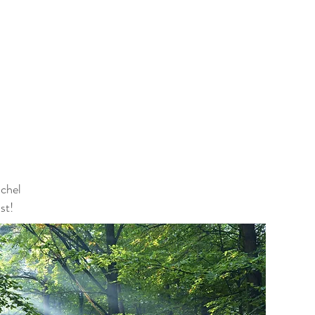
schel
st!