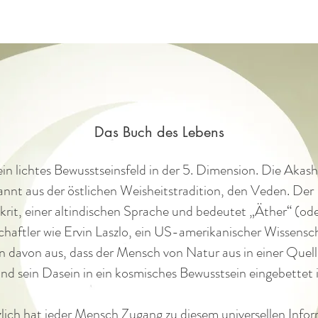
Das Buch des Lebens
in lichtes Bewusstseinsfeld in der 5. Dimension. Die Aka
kannt aus der östlichen Weisheitstradition, den Veden. 
rit, einer altindischen Sprache
und bedeutet „Äther“ (od
haftler wie Ervin Laszlo, ein US-amerikanischer Wissensc
n davon aus,
dass der Mensch von Natur aus in einer Quell-
nd sein Dasein in ein kosmisches Bewusstsein eingebettet i
ich hat jeder Mensch Zugang zu diesem universellen Infor