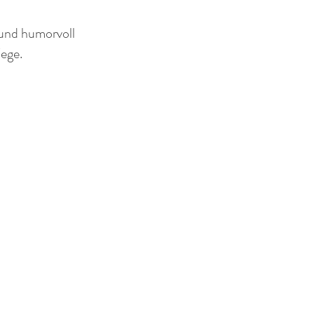
 und humorvoll
Wege.