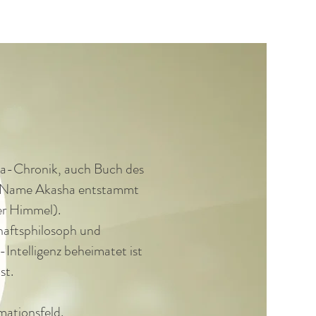
sha-Chronik, auch Buch des
Der Name Akasha entstammt
er Himmel).
haftsphilosoph und
Intelligenz beheimatet ist
st.
mationsfeld.